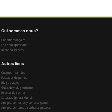
Qui sommes nous?
Conditions légales
Foire aux questions
Reconnaissances
Autres liens
Cuentos infantiles
Paseador de perros
Blog de viajes
Guías de viaje y turismo
Recetas de cocina
Subastas Sphera Mundi
Amigos, contactos y conocer gente
Amigos, contatos e conhecer pessoas