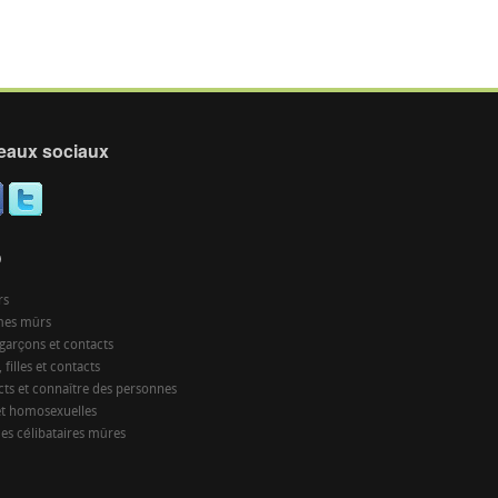
eaux sociaux
O
rs
es mûrs
garçons et contacts
 filles et contacts
cts et connaître des personnes
et homosexuelles
s célibataires mûres