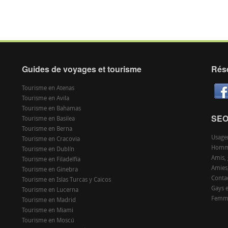
Guides de voyages et tourisme
Rés
Tourisme en Atenas
Tourisme en Avila
Tourisme en Bahamas
SE
Tourisme en Basilea
Tourisme en Berna
Usage
Tourisme en Cracovia
Homm
Tourisme en Dublín
Amis, 
Tourisme en Filadelfia
Amies,
Tourisme en Ginebra
Conta
Tourisme en Islas Turcas y Caicos
Gays 
Tourisme en Lucerna
Femme
Tourisme en Madrid
Tourisme en Miami
Tourisme en Moscú