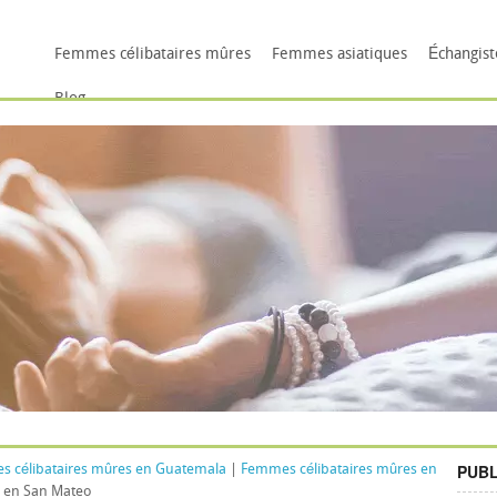
Femmes célibataires mûres
Femmes asiatiques
Échangiste
Blog
PUBL
 célibataires mûres en Guatemala
|
Femmes célibataires mûres en
s en San Mateo