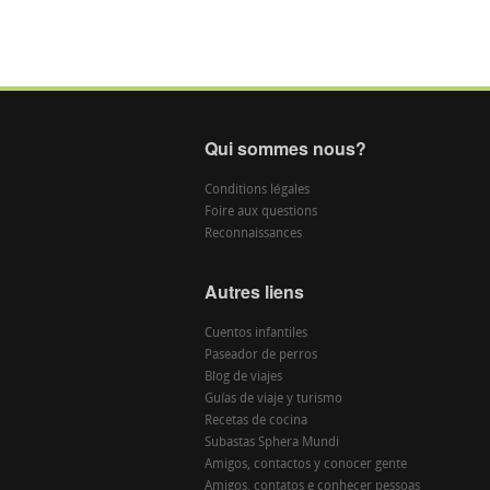
Qui sommes nous?
Conditions légales
Foire aux questions
Reconnaissances
Autres liens
Cuentos infantiles
Paseador de perros
Blog de viajes
Guías de viaje y turismo
Recetas de cocina
Subastas Sphera Mundi
Amigos, contactos y conocer gente
Amigos, contatos e conhecer pessoas